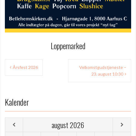
Loppemarked
I
Årsfest 2026
Velkomstgudstjeneste –
23. august 10:30
n
d
l
Kalender
æ
g
august
2026
s